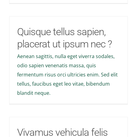
Stories
News
Quisque tellus sapien,
placerat ut ipsum nec ?
Contact Us
Aenean sagittis, nulla eget viverra sodales,
Join Now
odio sapien venenatis massa, quis
fermentum risus orci ultricies enim. Sed elit
tellus, faucibus eget leo vitae, bibendum
blandit neque.
Vivamus vehicula felis