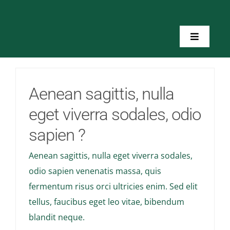
Skip
to
content
Toggle
Navigatio
Home
Aenean sagittis, nulla
About Us
eget viverra sodales, odio
sapien ?
Toolkits
Aenean sagittis, nulla eget viverra sodales,
Training
odio sapien venenatis massa, quis
fermentum risus orci ultricies enim. Sed elit
Resources
tellus, faucibus eget leo vitae, bibendum
blandit neque.